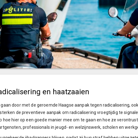
adicalisering en haatzaaien
gaan door met de geroemde Haagse aanpak tegen radicalisering, ook 
sterken de preventieve aanpak om radicalisering vroegtijdig te signaler
p hoe hier op een goede manier mee om te gaan en hoe ze verontrust
rtgenoten, professionals in jeugd- en welzijnswerk, scholen en werkge
uggekeerde jihadgangers blijven, nadat zij hun straf hebben uitgezete