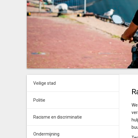
Veilige stad
R
Politie
We 
ver
Racisme en discriminatie
hul
buu
Ondermijning
Ter