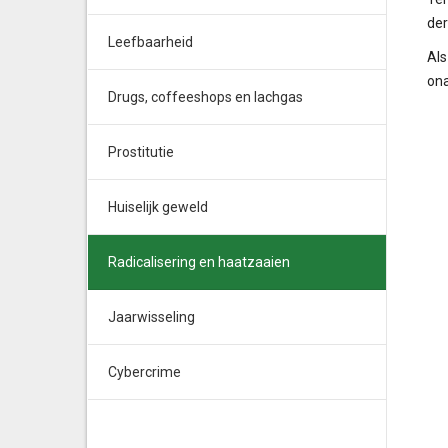
der
Leefbaarheid
Als
ona
Drugs, coffeeshops en lachgas
Prostitutie
Huiselijk geweld
Radicalisering en haatzaaien
Jaarwisseling
Cybercrime