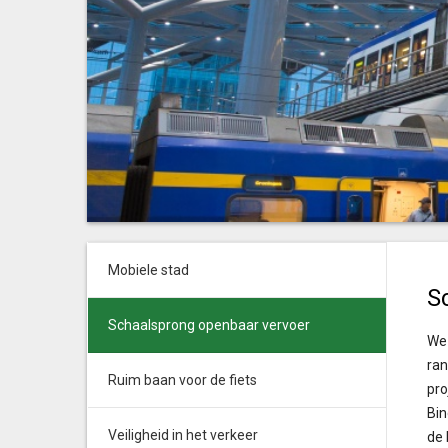
Mobiele stad
S
Schaalsprong openbaar vervoer
We 
ran
Ruim baan voor de fiets
pro
Bin
Veiligheid in het verkeer
de 