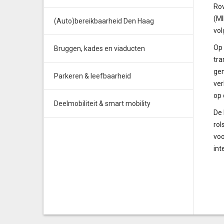
Rov
(MI
(Auto)bereikbaarheid Den Haag
vol
Op 
Bruggen, kades en viaducten
tra
gem
Parkeren & leefbaarheid
ver
op 
Deelmobiliteit & smart mobility
De 
rol
voo
int