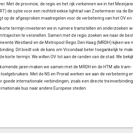
er. Met de provincie, de regio en het rijk verkennen we in het Meerj
RT) de optie voor een rechtstreekse lightrail van Zoetermeer via de 
gt op de afgesproken maatregelen voor de verbetering van het OV en d
korte termijn investeren we in ruimere tramstellen en onderzoeken we
mtrajecten te versnellen. Samen met de regio zoeken we naar de bes
eente Westland en de Metropool Regio Den Haag (MRDH) kijken we n
binding. Dit biedt ook de kans om Vroondaal beter toegankelijk te ma
de korte termijn. We willen OV tot aan de randen van de stad. We bekij
komende jaren maken we samen met de MRDH en de HTM alle tram- en 
stoelgebruikers. Met de NS en Prorail werken we aan de verbetering en 
r goede internationale verbindingen, zoals een directe treinverbindi
ernationale bus naar andere Europese steden.