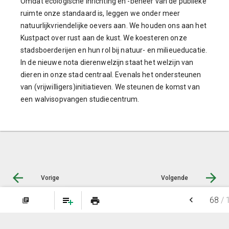
Omdat ecologische inrichting en -beheer van de publieke
ruimte onze standaard is, leggen we onder meer
natuurlijkvriendelijke oevers aan. We houden ons aan het
Kustpact over rust aan de kust. We koesteren onze
stadsboerderijen en hun rol bij natuur- en milieueducatie.
In de nieuwe nota dierenwelzijn staat het welzijn van
dieren in onze stad centraal. Evenals het ondersteunen
van (vrijwilligers)initiatieven. We steunen de komst van
een walvisopvangen studiecentrum.
Vorige
Volgende
keyboard_arrow_left
68
/
print
library_books
NOTITIES
FAVORIETEN
© LIAS Software
|
Privacy statement
|
Sitemap